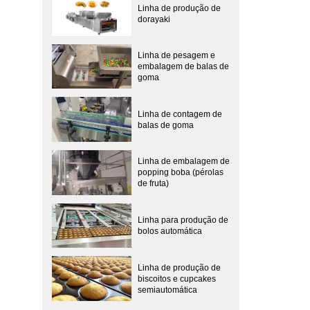
Linha de produção de
dorayaki
Linha de pesagem e
embalagem de balas de
goma
Linha de contagem de
balas de goma
Linha de embalagem de
popping boba (pérolas
de fruta)
Linha para produção de
bolos automática
Linha de produção de
biscoitos e cupcakes
semiautomática