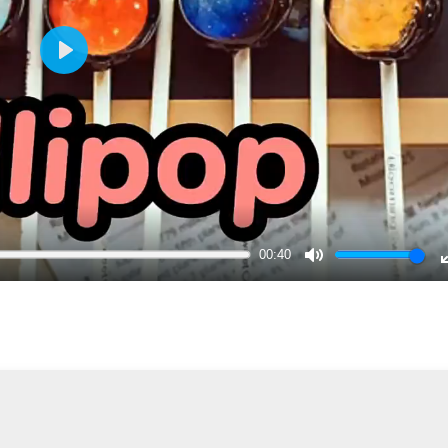
Play
00:40
Mute