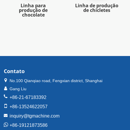
Linha para
Linha de produção
produção de
de chicletes
chocolate
Contato
No.100 Qianqiao road, Fengxian district, Shanghai
Gang Liu
+86-21-67183392
+86-13524622057
inquiry@tgmachine.com
+86-19121873586