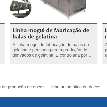
Linha mogul de fabricação de
balas de gelatina
A linha mogul de fabricação de balas de
A
gelatina é pensada para a produção de
p
derivados de gelatina. É controlada por
u
PLC e tem uma capacidade máxima de
400 a 800 kg por hora.
k
a de produção de doces
linha automática de doces