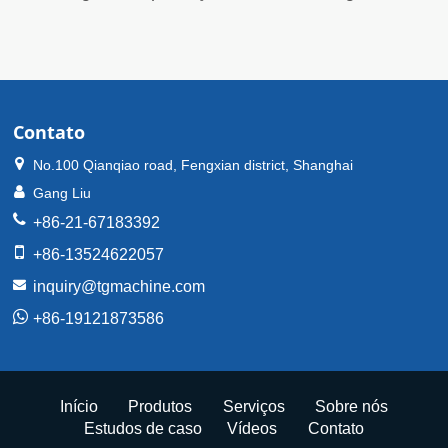
Contato
No.100 Qianqiao road, Fengxian district, Shanghai
Gang Liu
+86-21-67183392
+86-13524622057
inquiry@tgmachine.com
+86-19121873586
Início
Produtos
Serviços
Sobre nós
Estudos de caso
Vídeos
Contato