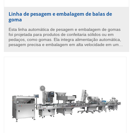
Linha de pesagem e embalagem de balas de
goma
Esta linha automática de pesagem e embalagem de gomas
foi projetada para produtos de confeitaria sólidos ou em
pedaços, como gomas. Ela integra alimentação automática,
pesagem precisa e embalagem em alta velocidade em um
sistema compacto com dimensões aproximadas de 4,5 m ×
3,5 m, em total conformidade com as normas CE para
produtos alimentícios.A linha de embalagem de doces é
composta por um elevador de caçamba, plataforma de
trabalho, balança multicabeçote, máquina de embalagem
vertical de formação, enchimento e selagem (VFFS) e
transportador de produto acabado.