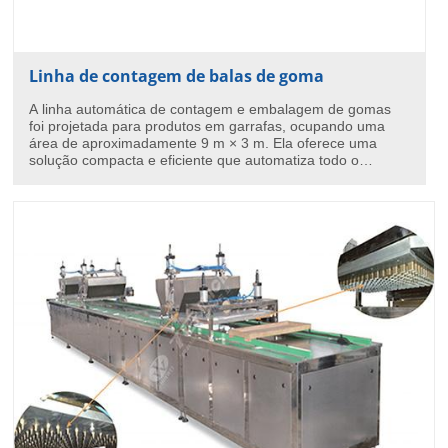
Linha de contagem de balas de goma
A linha automática de contagem e embalagem de gomas
foi projetada para produtos em garrafas, ocupando uma
área de aproximadamente 9 m × 3 m. Ela oferece uma
solução compacta e eficiente que automatiza todo o
processo, desde a organização das garrafas, passando
pela contagem, enchimento, selagem e etiquetagem.O
sistema de embalagem de doces inclui um organizador de
garrafas, elevador de caçamba, contador eletrônico
(sistema de contagem de doces), alimentador de tampas,
tampadora, seladora por indução, etiquetadora e mesa de
coleta de produtos acabados.